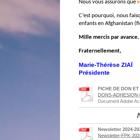
Nous vous assurons que
v
C’est pourquoi, nous fais
enfants en Afghanistan (f
Mille mercis par avance.
Fraternellement,
Marie-Thérèse ZIAÏ
Présidente
FICHE DE DON ET
DONS-ADHESION-FP
Document Adobe Acr
Newsletter 2024-20
Newsletter-FPK-202