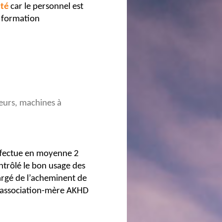
ité
car le personnel est
e formation
teurs, machines à
effectue en moyenne 2
ontrôlé le bon usage des
hargé de l’acheminent de
 l’association-mère AKHD